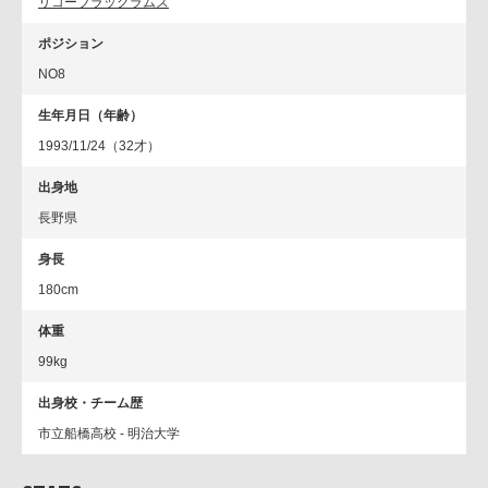
リコーブラックラムズ
ポジション
NO8
生年月日（年齢）
1993/11/24（32才）
出身地
長野県
身長
180cm
体重
99kg
出身校・チーム歴
市立船橋高校 - 明治大学