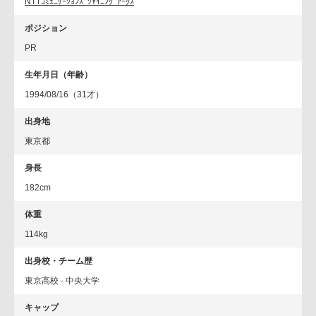
NTTｺﾐｭﾆｹｰｼｮﾝｽﾞｼｬｲﾆﾝｸﾞｱｰｸｽ
ポジション
PR
生年月日（年齢）
1994/08/16（31才）
出身地
東京都
身長
182cm
体重
114kg
出身校・チーム歴
東京高校 - 中央大学
キャップ