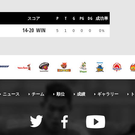
スコア
P
T
G
PG
DG
成功率
14
-
20
WIN
5
1
0
0
0
0％
ニュース
チーム
順位
成績
ギャラリー
ト