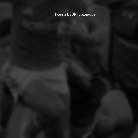
Tweets by JRTopLeague