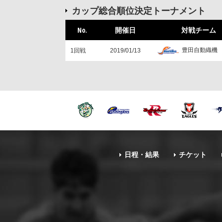
カップ総合順位決定トーナメント
No.
開催日
対戦チーム
豊田自動織機
1回戦
2019/01/13
日程・結果
チケット