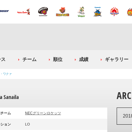
ース
チーム
順位
成績
ギャラリー
・ワクァ
ARC
 Sanaila
属チーム
NECグリーンロケッツ
20
ジション
LO