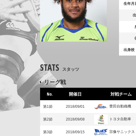
生年月
出身校
STATS
スタッツ
リーグ戦
No.
開催日
対戦チーム
豊田自動織機
第1節
2018/09/01
トヨタ自動車
第2節
2018/09/08
宗像サニックス
第3節
2018/09/15