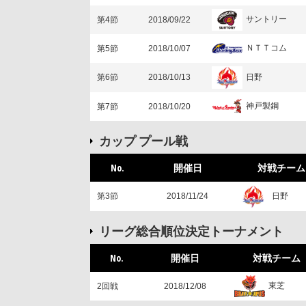
サントリー
第4節
2018/09/22
ＮＴＴコム
第5節
2018/10/07
日野
第6節
2018/10/13
神戸製鋼
第7節
2018/10/20
カップ プール戦
No.
開催日
対戦チーム
日野
第3節
2018/11/24
リーグ総合順位決定トーナメント
No.
開催日
対戦チーム
東芝
2回戦
2018/12/08