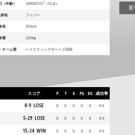
日（年齢）
1995/07/17（31才）
選
出身地
フィジー
身長
203cm
体重
120kg
・チーム歴
ヘイスティングボーイズ高校
スコア
P
T
G
PG
DG
成功率
8
-
9
LOSE
0
0
0
0
0
0％
5
-
29
LOSE
0
0
0
0
0
0％
15
-
24
WIN
0
0
0
0
0
0％