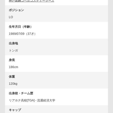
神戸製鋼コベルコスティーラーズ
ポジション
LO
生年月日（年齢）
1989/07/09（37才）
出身地
トンガ
身長
186cm
体重
120kg
出身校・チーム歴
リアホナ高校[TGA] - 流通経済大学
キャップ