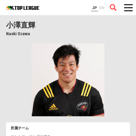
コラム
JP
EN
小澤直輝
Naoki Ozawa
所属チーム