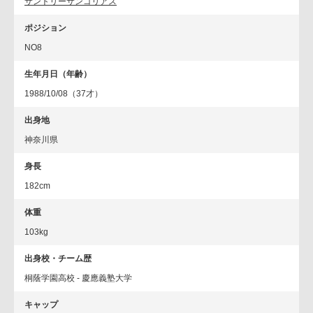
サントリーサンゴリアス
ポジション
NO8
生年月日（年齢）
1988/10/08（37才）
出身地
神奈川県
身長
182cm
体重
103kg
出身校・チーム歴
桐蔭学園高校 - 慶應義塾大学
キャップ