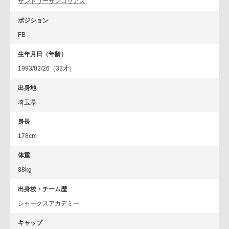
サントリーサンゴリアス
ポジション
FB
生年月日（年齢）
1993/02/26（33才）
出身地
埼玉県
身長
178cm
体重
88kg
出身校・チーム歴
シャークスアカデミー
キャップ