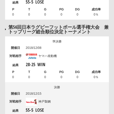
55
-
5
LOSE
0
0
0
0
0
0％
第56回日本ラグビーフットボール選手権大会 兼
トップリーグ総合順位決定トーナメント
準決勝
2018/12/08
ヤマハ発動機
28
-
25
WIN
0
0
0
0
0
0％
決勝
2018/12/15
神戸製鋼
55
-
5
LOSE