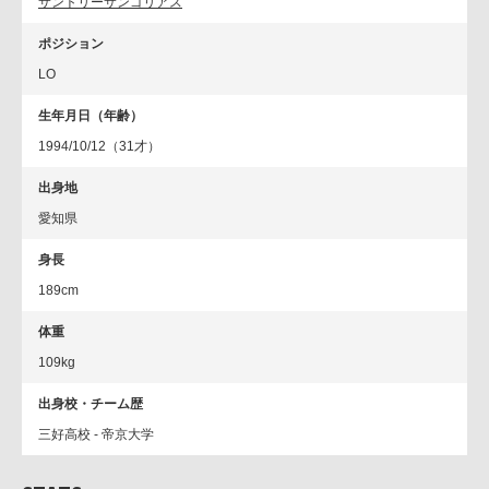
サントリーサンゴリアス
ポジション
LO
生年月日（年齢）
1994/10/12（31才）
出身地
愛知県
身長
189cm
体重
109kg
出身校・チーム歴
三好高校 - 帝京大学