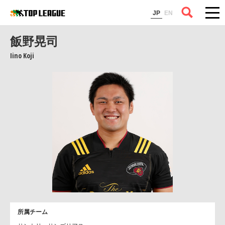
コラム
JP
EN
飯野晃司
Iino Koji
所属チーム