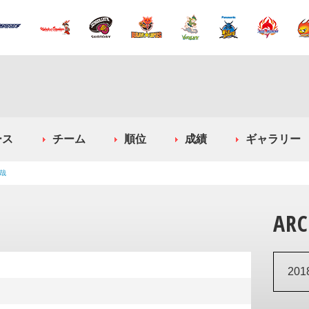
ース
チーム
順位
成績
ギャラリー
哉
ARC
20