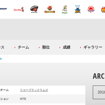
ース
チーム
順位
成績
ギャラリー
氣
ARC
属チーム
リコーブラックラムズ
20
ジション
WTB