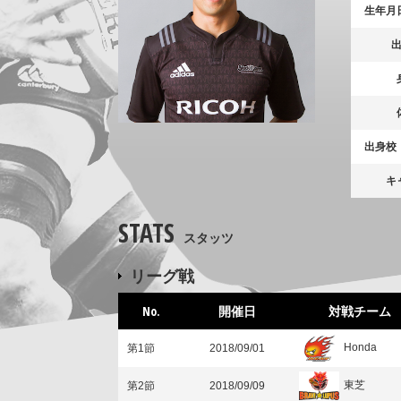
生年月
出身校
キ
STATS
スタッツ
リーグ戦
No.
開催日
対戦チーム
Honda
第1節
2018/09/01
東芝
第2節
2018/09/09