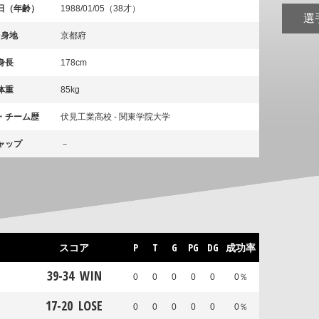
日（年齢）
1988/01/05（38才）
選
出身地
京都府
身長
178cm
体重
85kg
・チーム歴
伏見工業高校 - 関東学院大学
ャップ
－
スコア
P
T
G
PG
DG
成功率
39
-
34
WIN
0
0
0
0
0
0％
17
-
20
LOSE
0
0
0
0
0
0％