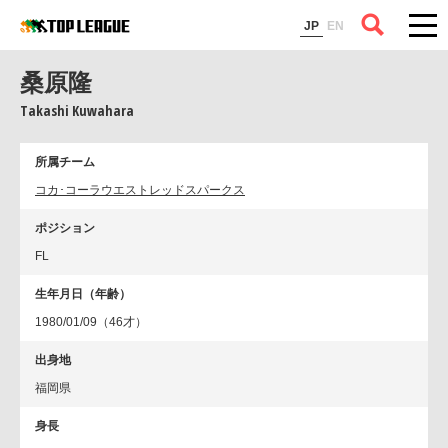
コラム
JP
EN
桑原隆
Takashi Kuwahara
所属チーム
コカ･コーラウエストレッドスパークス
ポジション
FL
生年月日（年齢）
1980/01/09（46才）
出身地
福岡県
身長