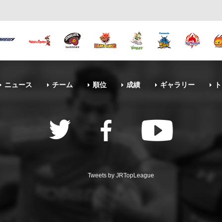
ニュース
チーム
順位
成績
ギャラリー
ト
Tweets by JRTopLeague