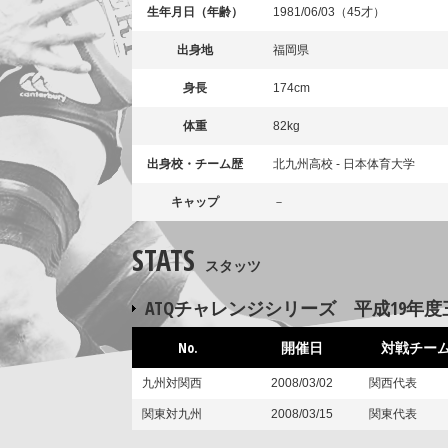
生年月日（年齢）
1981/06/03（45才）
出身地
福岡県
身長
174cm
体重
82kg
出身校・チーム歴
北九州高校 - 日本体育大学
キャップ
－
STATS
スタッツ
ATQチャレンジシリーズ 平成19年
No.
開催日
対戦チー
九州対関西
2008/03/02
関西代表
関東対九州
2008/03/15
関東代表