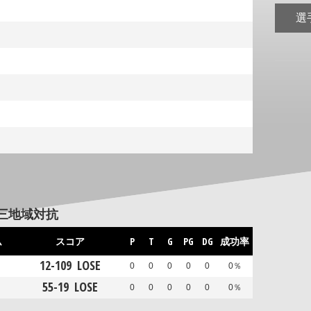
選
度三地域対抗
ム
スコア
P
T
G
PG
DG
成功率
12
-
109
LOSE
0
0
0
0
0
0％
55
-
19
LOSE
0
0
0
0
0
0％