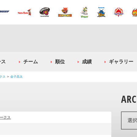
ース
チーム
順位
成績
ギャラリー
クス
金子昌太
ARC
ークス
選