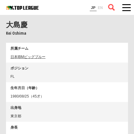
コラム
JP
EN
大島慶
Kei Oshima
所属チーム
日本IBMビッグブルー
ポジション
FL
生年月日（年齢）
1980/08/25（45才）
出身地
東京都
身長