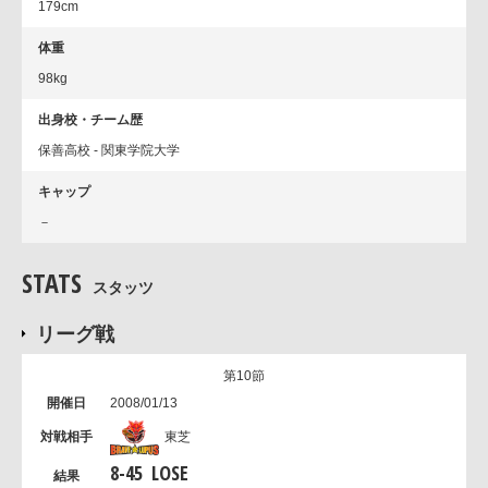
179cm
体重
98kg
出身校・チーム歴
保善高校 - 関東学院大学
キャップ
－
STATS
スタッツ
リーグ戦
第10節
2008/01/13
東芝
8
-
45
LOSE