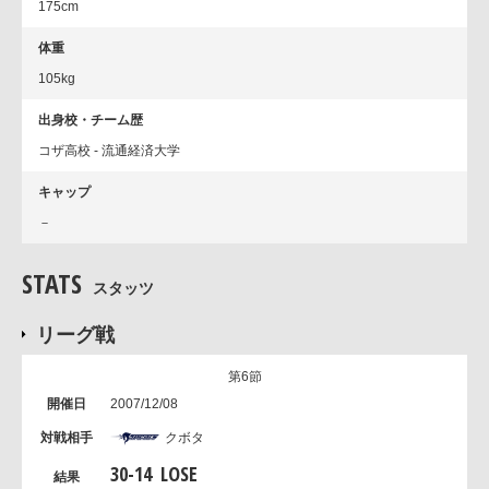
175cm
体重
105kg
出身校・チーム歴
コザ高校 - 流通経済大学
キャップ
－
STATS
スタッツ
リーグ戦
第6節
2007/12/08
クボタ
30
-
14
LOSE