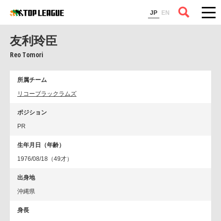
コラム
JP
EN
友利玲臣
Reo Tomori
所属チーム
リコーブラックラムズ
ポジション
PR
生年月日（年齢）
1976/08/18（49才）
出身地
沖縄県
身長