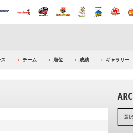
ース
チーム
順位
成績
ギャラリー
ARC
選