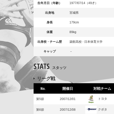
生年月日（年齢）
1977/07/14（49才）
出身地
宮城県
身長
179cm
体重
89kg
出身校・チーム歴
築館高校 - 日本体育大学
キャップ
－
STATS
スタッツ
リーグ戦
No.
開催日
対戦チーム
トヨタ
第5節
2007/12/01
クボタ
第6節
2007/12/08