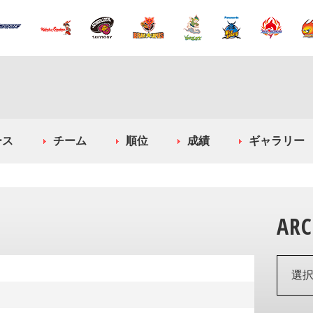
ース
チーム
順位
成績
ギャラリー
ARC
選