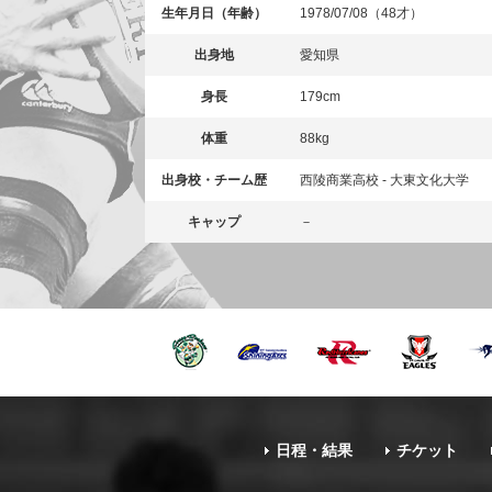
生年月日（年齢）
1978/07/08（48才）
出身地
愛知県
身長
179cm
体重
88kg
出身校・チーム歴
西陵商業高校 - 大東文化大学
キャップ
－
日程・結果
チケット