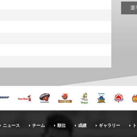
選
ニュース
チーム
順位
成績
ギャラリー
ト