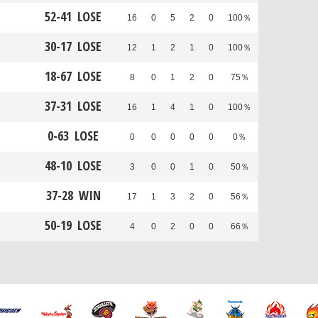
52
-
41
LOSE
16
0
5
2
0
100％
30
-
17
LOSE
12
1
2
1
0
100％
18
-
67
LOSE
8
0
1
2
0
75％
37
-
31
LOSE
16
1
4
1
0
100％
0
-
63
LOSE
0
0
0
0
0
0％
48
-
10
LOSE
3
0
0
1
0
50％
37
-
28
WIN
17
1
3
2
0
56％
50
-
19
LOSE
4
0
2
0
0
66％