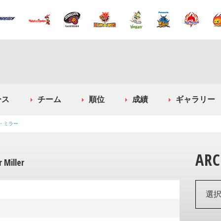
ース
チーム
順位
成績
ギャラリー
・ミラー
ARC
 Miller
選