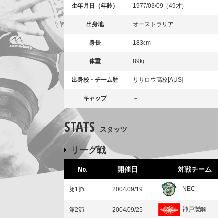
生年月日（年齢）
1977/03/09（49才）
出身地
オーストラリア
身長
183cm
体重
89kg
出身校・チーム歴
リサロウ高校[AUS]
キャップ
－
STATS
スタッツ
リーグ戦
No.
開催日
対戦チーム
NEC
第1節
2004/09/19
神戸製鋼
第2節
2004/09/25