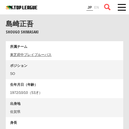
コラム
JP
EN
島崎正吾
SHOUGO SHIMASAKI
所属チーム
東芝府中ブレイブルーパス
ポジション
SO
生年月日（年齢）
1972/10/10（53才）
出身地
佐賀県
身長