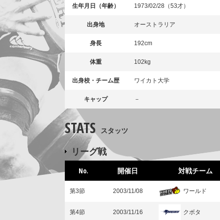
生年月日（年齢）
1973/02/28（53才）
出身地
オーストラリア
身長
192cm
体重
102kg
出身校・チーム歴
ワイカト大学
キャップ
－
STATS
スタッツ
リーグ戦
No.
開催日
対戦チーム
ワールド
第3節
2003/11/08
クボタ
第4節
2003/11/16