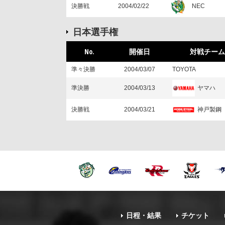
NEC
決勝戦
2004/02/22
日本選手権
No.
開催日
対戦チーム
準々決勝
2004/03/07
TOYOTA
ヤマハ
準決勝
2004/03/13
神戸製鋼
決勝戦
2004/03/21
日程・結果
チケット