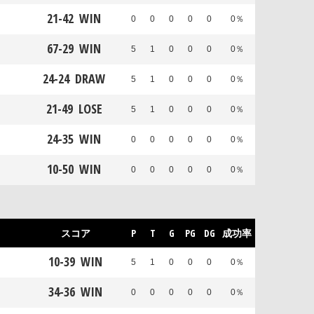
21
-
42
WIN
0
0
0
0
0
0％
67
-
29
WIN
5
1
0
0
0
0％
24
-
24
DRAW
5
1
0
0
0
0％
21
-
49
LOSE
5
1
0
0
0
0％
24
-
35
WIN
0
0
0
0
0
0％
10
-
50
WIN
0
0
0
0
0
0％
スコア
P
T
G
PG
DG
成功率
10
-
39
WIN
5
1
0
0
0
0％
34
-
36
WIN
0
0
0
0
0
0％