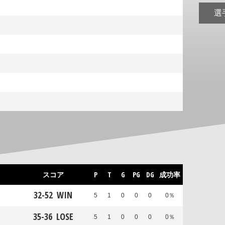
選
スコア
P
T
G
PG
DG
成功率
32
-
52
WIN
5
1
0
0
0
0％
35
-
36
LOSE
5
1
0
0
0
0％