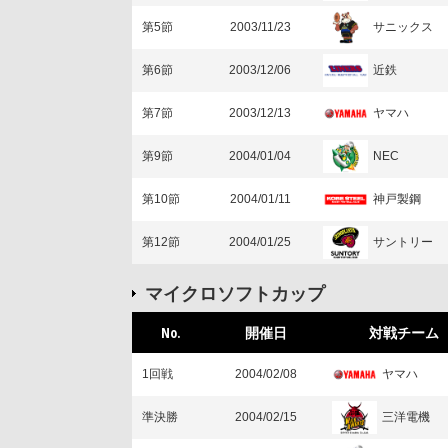
サニックス
第5節
2003/11/23
近鉄
第6節
2003/12/06
ヤマハ
第7節
2003/12/13
NEC
第9節
2004/01/04
神戸製鋼
第10節
2004/01/11
サントリー
第12節
2004/01/25
マイクロソフトカップ
No.
開催日
対戦チーム
ヤマハ
1回戦
2004/02/08
三洋電機
準決勝
2004/02/15