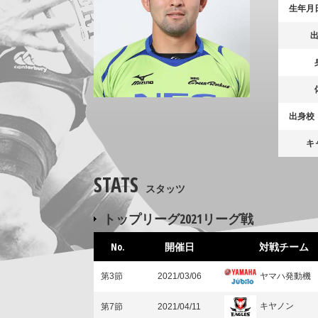
生年月
出身校
キ
STATS
スタッツ
トップリーグ2021リーグ戦
No.
開催日
対戦チーム
ヤマハ発動機
第3節
2021/03/06
キヤノン
第7節
2021/04/11