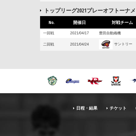
トップリーグ2021プレーオフトーナ
No.
開催日
対戦チーム
一回戦
2021/04/17
豊田自動織機
サントリー
二回戦
2021/04/24
日程・結果
チケット