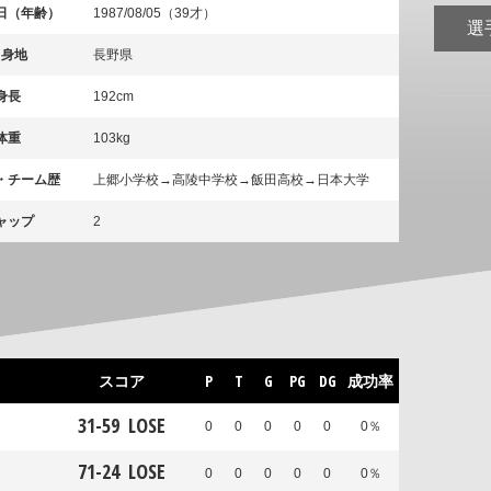
日（年齢）
1987/08/05（39才）
選
出身地
長野県
身長
192cm
体重
103kg
・チーム歴
上郷小学校→高陵中学校→飯田高校→日本大学
ャップ
2
スコア
P
T
G
PG
DG
成功率
31
-
59
LOSE
0
0
0
0
0
0％
71
-
24
LOSE
0
0
0
0
0
0％