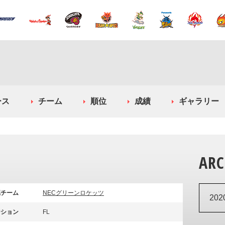
ース
チーム
順位
成績
ギャラリー
ARC
属チーム
NECグリーンロケッツ
20
ジション
FL