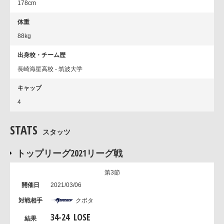
178cm
体重
88kg
出身校・チーム歴
長崎海星高校 - 筑波大学
キャップ
4
STATS
スタッツ
トップリーグ2021リーグ戦
第3節
2021/03/06
クボタ
34
-
24
LOSE