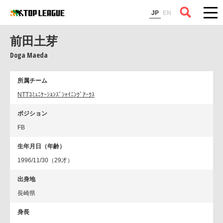
コラム
JP
EN
前田土芽
Doga Maeda
所属チーム
NTTｺﾐｭﾆｹｰｼｮﾝｽﾞｼｬｲﾆﾝｸﾞｱｰｸｽ
ポジション
FB
生年月日（年齢）
1996/11/30（29才）
出身地
長崎県
身長