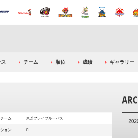
ース
チーム
順位
成績
ギャラリー
ARC
属チーム
東芝ブレイブルーパス
20
ジション
FL