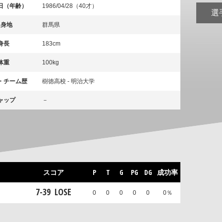
日（年齢）
1986/04/28（40才）
選
出身地
群馬県
身長
183cm
体重
100kg
・チーム歴
樹徳高校 - 明治大学
ャップ
－
スコア
P
T
G
PG
DG
成功率
7
-
39
LOSE
0
0
0
0
0
0％