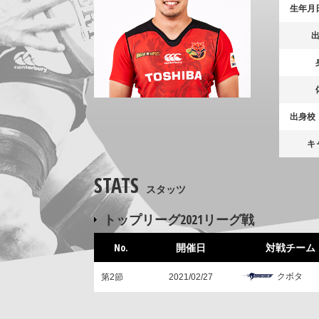
生年月
出身校
キ
STATS
スタッツ
トップリーグ2021リーグ戦
No.
開催日
対戦チーム
クボタ
第2節
2021/02/27