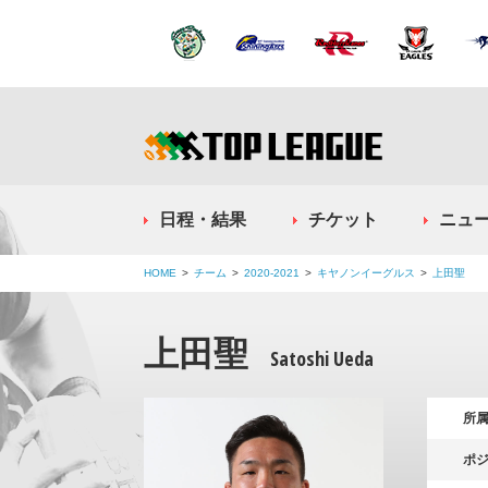
日程・結果
チケット
ニュ
HOME
チーム
2020-2021
キヤノンイーグルス
上田聖
上田聖
Satoshi Ueda
所
ポ