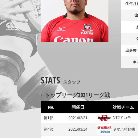
生年月
出身校
キ
STATS
スタッツ
トップリーグ2021リーグ戦
No.
開催日
対戦チーム
NTTドコモ
第1節
2021/02/21
ヤマハ発動機
第4節
2021/03/14