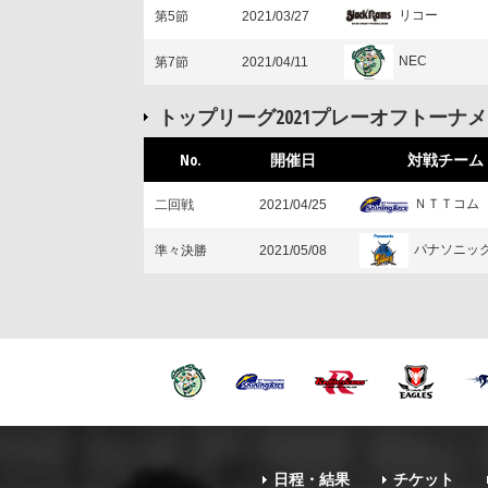
リコー
第5節
2021/03/27
NEC
第7節
2021/04/11
トップリーグ2021プレーオフトーナ
No.
開催日
対戦チーム
ＮＴＴコム
二回戦
2021/04/25
パナソニッ
準々決勝
2021/05/08
日程・結果
チケット