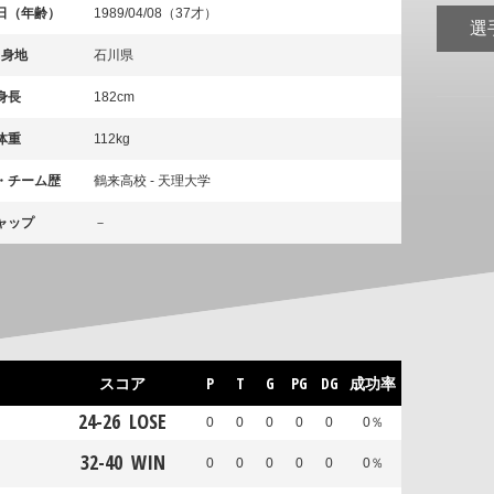
日（年齢）
1989/04/08（37才）
選
出身地
石川県
身長
182cm
体重
112kg
・チーム歴
鶴来高校 - 天理大学
ャップ
－
スコア
P
T
G
PG
DG
成功率
24
-
26
LOSE
0
0
0
0
0
0％
32
-
40
WIN
0
0
0
0
0
0％