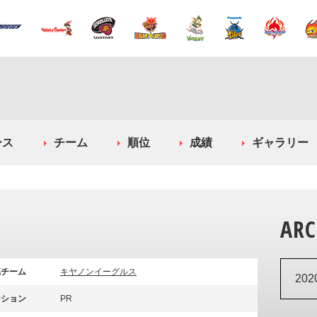
ース
チーム
順位
成績
ギャラリー
ARC
属チーム
キヤノンイーグルス
20
ジション
PR