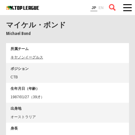
コラム
JP
EN
マイケル・ボンド
Michael Bond
所属チーム
キヤノンイーグルス
ポジション
CTB
生年月日（年齢）
1987/01/27（39才）
出身地
オーストラリア
身長