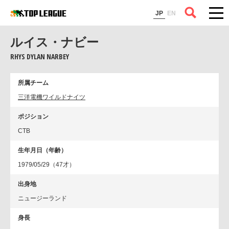
コラム
JP
EN
ルイス・ナビー
RHYS DYLAN NARBEY
所属チーム
三洋電機ワイルドナイツ
ポジション
CTB
生年月日（年齢）
1979/05/29（47才）
出身地
ニュージーランド
身長