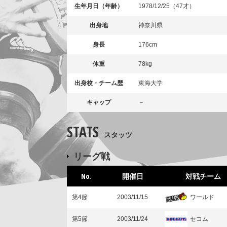
生年月日（年齢）
1978/12/25（47才）
出身地
神奈川県
身長
176cm
体重
78kg
出身校・チーム歴
東海大学
キャップ
－
STATS
スタッツ
リーグ戦
No.
開催日
対戦チーム
ワールド
第4節
2003/11/15
セコム
第5節
2003/11/24