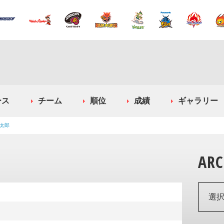
ース
チーム
順位
成績
ギャラリー
太郎
ARC
選