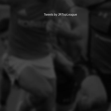
Tweets by JRTopLeague