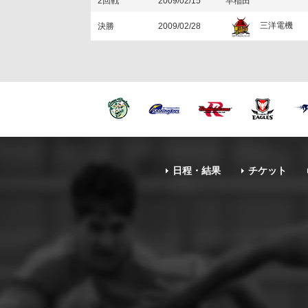
2回戦
2009/02/15
早稲田
三洋電機
決勝
2009/02/28
日程・結果
チケット