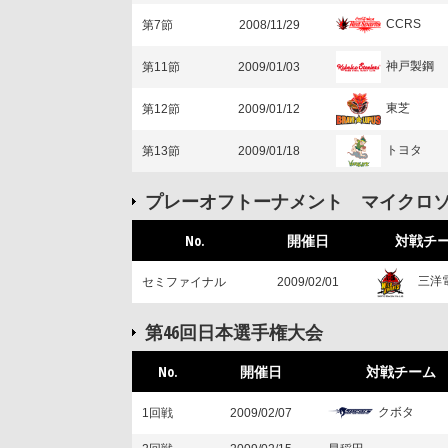
CCRS
第7節
2008/11/29
神戸製鋼
第11節
2009/01/03
東芝
第12節
2009/01/12
トヨタ
第13節
2009/01/18
プレーオフトーナメント マイクロ
No.
開催日
対戦チ
三洋
セミファイナル
2009/02/01
第46回日本選手権大会
No.
開催日
対戦チーム
クボタ
1回戦
2009/02/07