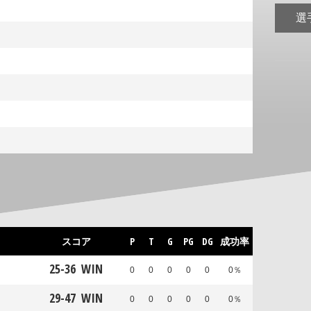
選
スコア
P
T
G
PG
DG
成功率
25
-
36
WIN
0
0
0
0
0
0％
29
-
47
WIN
0
0
0
0
0
0％