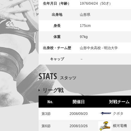
生年月日（年齢）
1976/04/24（50才）
出身地
山形県
身長
175cm
体重
97kg
出身校・チーム歴
山形中央高校 - 明治大学
キャップ
－
STATS
スタッツ
リーグ戦
No.
開催日
対戦チーム
クボタ
第3節
2008/09/20
横河電機
第6節
2008/10/26