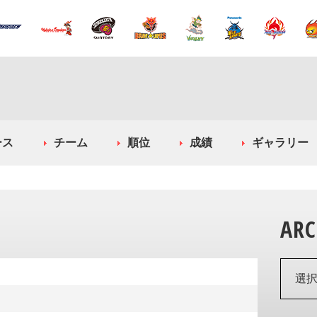
ース
チーム
順位
成績
ギャラリー
ARC
選