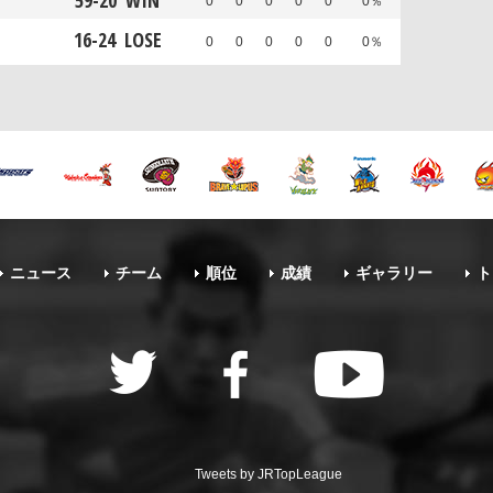
59
-
20
WIN
0
0
0
0
0
0％
16
-
24
LOSE
0
0
0
0
0
0％
ニュース
チーム
順位
成績
ギャラリー
ト
Tweets by JRTopLeague