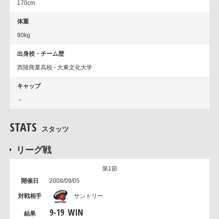
170cm
体重
90kg
出身校・チーム歴
西陵商業高校 - 大東文化大学
キャップ
－
STATS
スタッツ
リーグ戦
第1節
2008/09/05
サントリー
9
-
19
WIN