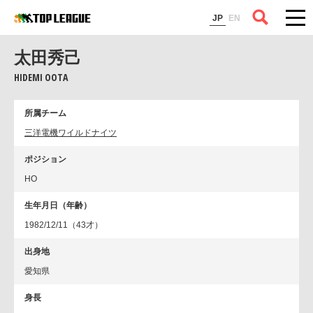
コラム
JP
EN
太田秀己
HIDEMI OOTA
所属チーム
三洋電機ワイルドナイツ
ポジション
HO
生年月日（年齢）
1982/12/11（43才）
出身地
愛知県
身長