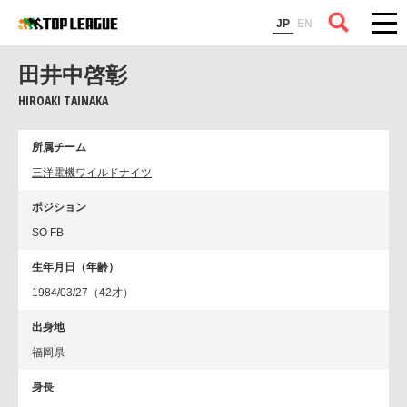
コラム
JP
EN
田井中啓彰
HIROAKI TAINAKA
所属チーム
三洋電機ワイルドナイツ
ポジション
SO FB
生年月日（年齢）
1984/03/27（42才）
出身地
福岡県
身長