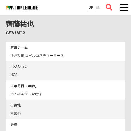
コラム
JP
EN
齊藤祐也
YUYA SAITO
所属チーム
神戸製鋼 コベルコスティーラーズ
ポジション
NO8
生年月日（年齢）
1977/04/28（49才）
出身地
東京都
身長