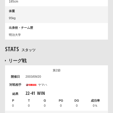
185cm
体重
95kg
出身校・チーム歴
明治大学
STATS
スタッツ
リーグ戦
第2節
2003/09/20
ヤマハ
22
-
41
WIN
0
0
0
0
0
0％