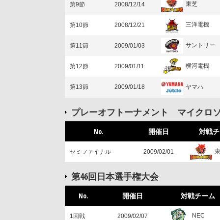
東芝
第9節
2008/12/14
三洋電機
第10節
2008/12/21
サントリー
第11節
2009/01/03
横河電機
第12節
2009/01/11
ヤマハ
第13節
2009/01/18
プレーオフトーナメント マイクロ
No.
開催日
対戦チ
セミファイナル
2009/02/01
第46回日本選手権大会
No.
開催日
対戦チーム
NEC
1回戦
2009/02/07