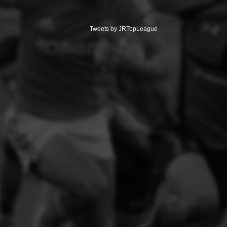
Tweets by JRTopLeague