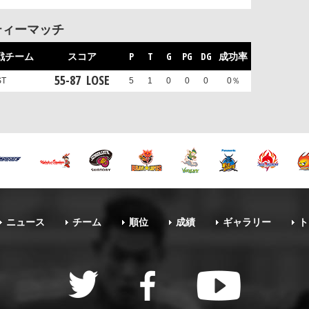
ティーマッチ
戦チーム
スコア
P
T
G
PG
DG
成功率
55
-
87
LOSE
ST
5
1
0
0
0
0％
ニュース
チーム
順位
成績
ギャラリー
ト