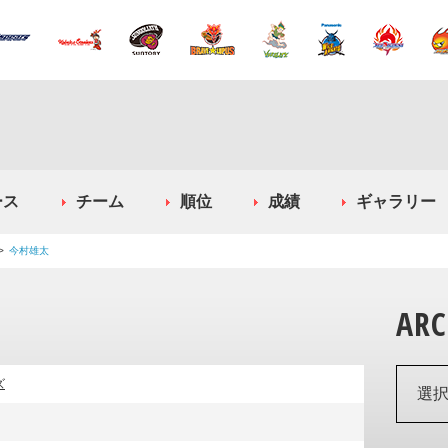
ース
チーム
順位
成績
ギャラリー
今村雄太
ARC
ズ
選