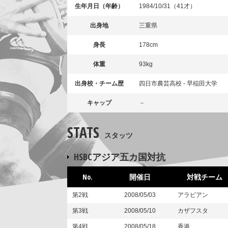
生年月日（年齢）
1984/10/31（41才）
出身地
三重県
身長
178cm
体重
93kg
出身校・チーム歴
四日市農芸高校 - 早稲田大学
キャップ
－
STATS
スタッツ
HSBCアジア五カ国対抗
No.
開催日
対戦チーム
第2戦
2008/05/03
アラビアン
第3戦
2008/05/10
カザフスタ
第4戦
2008/05/18
香港