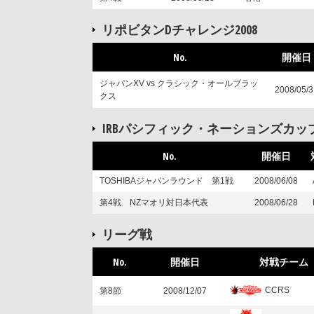
リポビタンDチャレンジ2008
No.
開催日
ジャパンXV vs クラシック・オールブラッ
2008/05/3
クス
IRBパシフィック・ネーションズカップ2
No.
開催日
TOSHIBAジャパンラウンド 第1戦
2008/06/08
第4戦 NZマオリ対日本代表
2008/06/28
リーグ戦
No.
開催日
対戦チーム
CCRS
第8節
2008/12/07