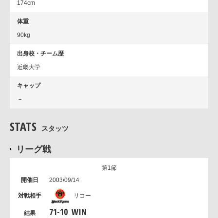
174cm
体重
90kg
出身校・チーム歴
近畿大学
キャップ
－
STATS
スタッツ
リーグ戦
第1節
2003/09/14
リコー
71
-
10
WIN