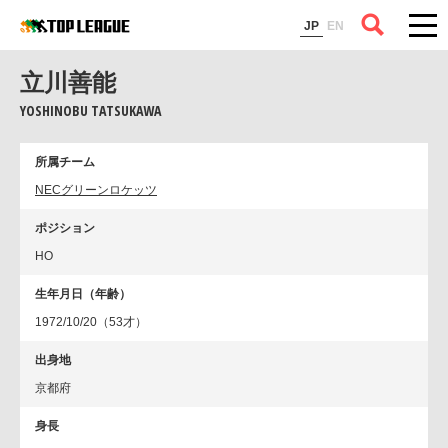
コラム
JP
EN
立川善能
YOSHINOBU TATSUKAWA
所属チーム
NECグリーンロケッツ
ポジション
HO
生年月日（年齢）
1972/10/20（53才）
出身地
京都府
身長