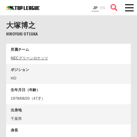
コラム
JP
EN
大塚博之
HIROYUKI OTSUKA
所属チーム
NECグリーンロケッツ
ポジション
HO
生年月日（年齢）
1978/08/20（47才）
出身地
千葉県
身長