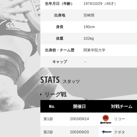
生年月日（年齢）
1976/10/29（49才）
出身地
宮崎県
身長
190cm
体重
102kg
出身校・チーム歴
関東学院大学
キャップ
－
STATS
スタッツ
リーグ戦
No.
開催日
対戦チーム
リコー
第1節
2003/09/14
クボタ
第2節
2003/09/20