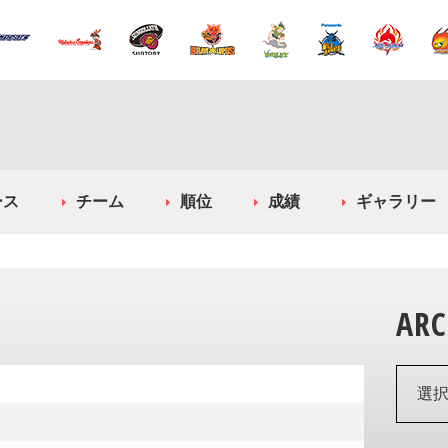
ース
チーム
順位
成績
ギャラリー
ARC
選