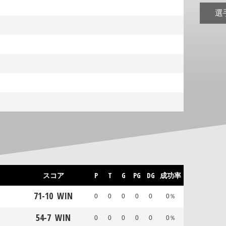
選
スコア
P
T
G
PG
DG
成功率
71
-
10
WIN
0
0
0
0
0
0％
54
-
7
WIN
0
0
0
0
0
0％