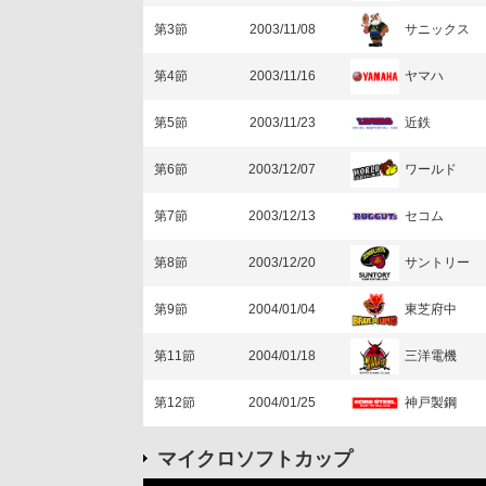
サニックス
第3節
2003/11/08
ヤマハ
第4節
2003/11/16
近鉄
第5節
2003/11/23
ワールド
第6節
2003/12/07
セコム
第7節
2003/12/13
サントリー
第8節
2003/12/20
東芝府中
第9節
2004/01/04
三洋電機
第11節
2004/01/18
神戸製鋼
第12節
2004/01/25
マイクロソフトカップ