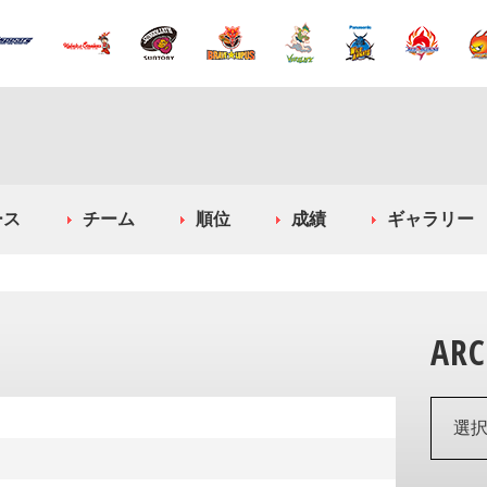
ース
チーム
順位
成績
ギャラリー
ARC
選