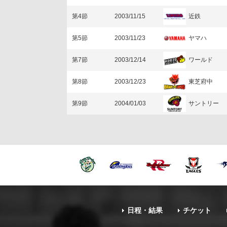
近鉄
第4節
2003/11/15
ヤマハ
第5節
2003/11/23
ワールド
第7節
2003/12/14
東芝府中
第8節
2003/12/23
サントリー
第9節
2004/01/03
日程・結果
チケット