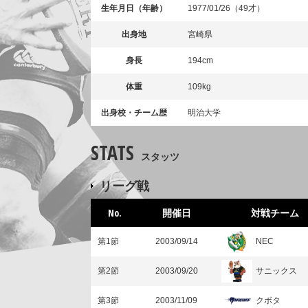
生年月日（年齢）
1977/01/26（49才）
出身地
宮崎県
身長
194cm
体重
109kg
出身校・チーム歴
明治大学
STATS
スタッツ
リーグ戦
No.
開催日
対戦チーム
NEC
第1節
2003/09/14
サニックス
第2節
2003/09/20
クボタ
第3節
2003/11/09