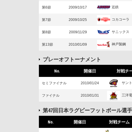
近鉄
第6節
2009/10/17
コカコーラ
第7節
2009/10/25
サニックス
第8節
2009/11/29
神戸製鋼
第13節
2010/01/09
プレーオフトーナメント
No.
開催日
対戦チ
サン
セミファイナル
2010/01/24
三洋
ファイナル
2010/01/31
第47回日本ラグビーフットボール選
No.
開催日
対戦チーム