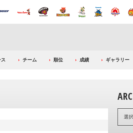
ース
チーム
順位
成績
ギャラリー
ARC
選