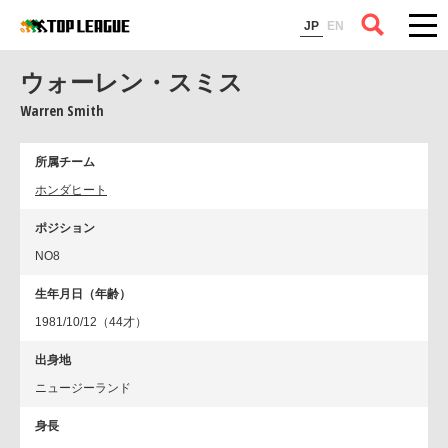
コラム
JP
EN
ウォーレン・スミス
Warren Smith
所属チーム
ホンダヒート
ポジション
NO8
生年月日（年齢）
1981/10/12（44才）
出身地
ニュージーランド
身長