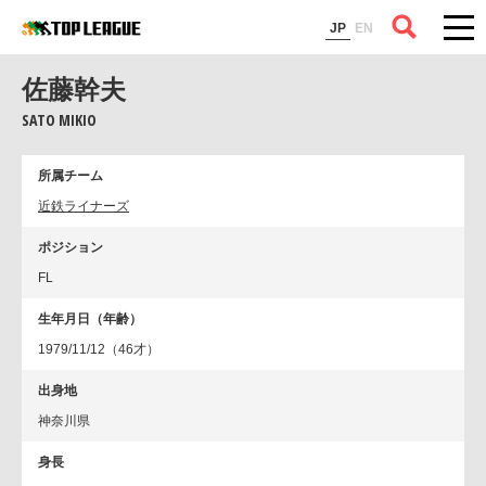
コラム
JP
EN
佐藤幹夫
SATO MIKIO
所属チーム
近鉄ライナーズ
ポジション
FL
生年月日（年齢）
1979/11/12（46才）
出身地
神奈川県
身長