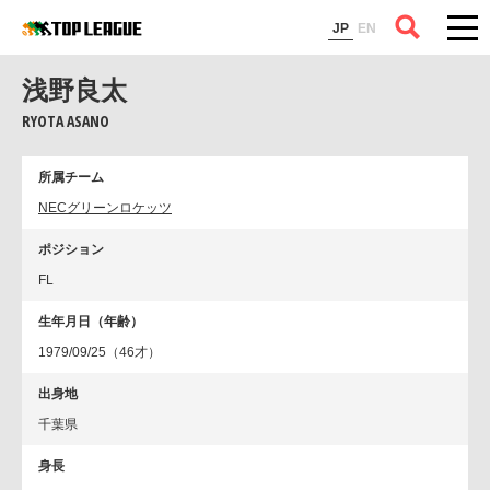
コラム
JP
EN
浅野良太
RYOTA ASANO
所属チーム
NECグリーンロケッツ
ポジション
FL
生年月日（年齢）
1979/09/25（46才）
出身地
千葉県
身長