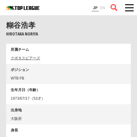
コラム
JP
EN
糊谷浩孝
HIROTAKA NORIYA
所属チーム
クボタスピアーズ
ポジション
WTB FB
生年月日（年齢）
1973/07/17（53才）
出身地
大阪府
身長