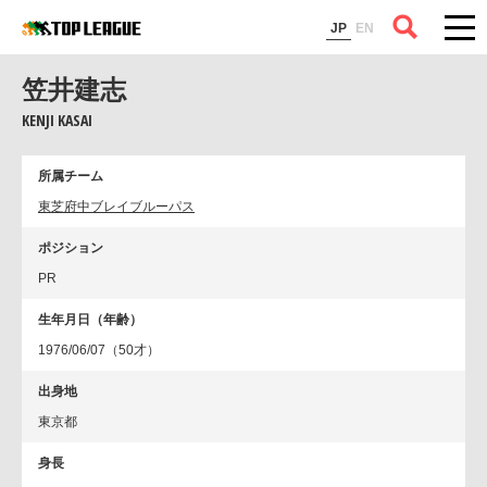
コラム
JP
EN
笠井建志
KENJI KASAI
所属チーム
東芝府中ブレイブルーパス
ポジション
PR
生年月日（年齢）
1976/06/07（50才）
出身地
東京都
身長