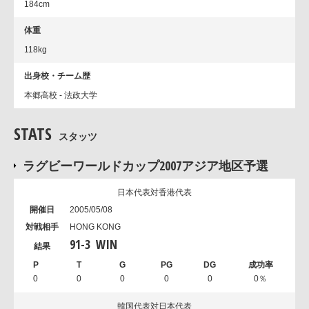
184cm
体重
118kg
出身校・チーム歴
本郷高校 - 法政大学
STATS
スタッツ
ラグビーワールドカップ2007アジア地区予選
日本代表対香港代表
2005/05/08
HONG KONG
91
-
3
WIN
0
0
0
0
0
0％
韓国代表対日本代表