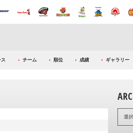
ース
チーム
順位
成績
ギャラリー
ARC
選