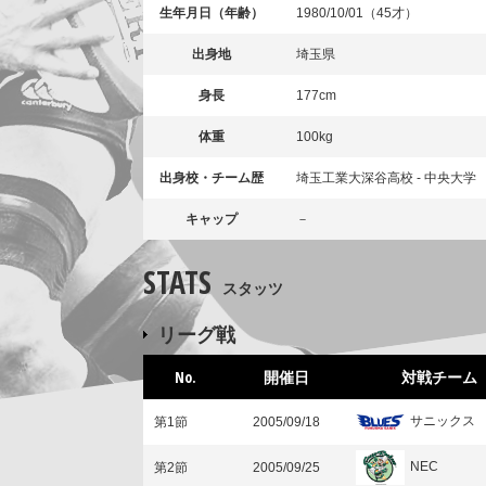
生年月日（年齢）
1980/10/01（45才）
出身地
埼玉県
身長
177cm
体重
100kg
出身校・チーム歴
埼玉工業大深谷高校 - 中央大学
キャップ
－
STATS
スタッツ
リーグ戦
No.
開催日
対戦チーム
サニックス
第1節
2005/09/18
NEC
第2節
2005/09/25