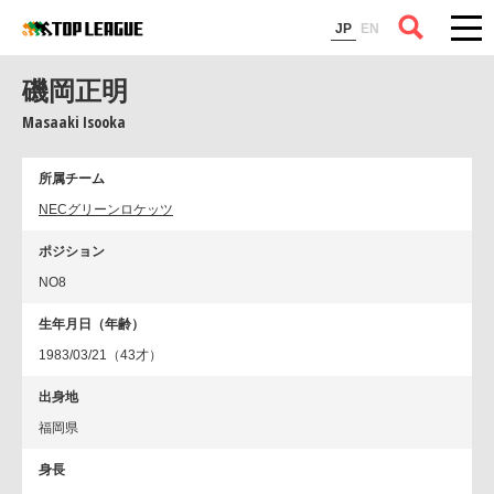
コラム
JP
EN
磯岡正明
Masaaki Isooka
所属チーム
NECグリーンロケッツ
ポジション
NO8
生年月日（年齢）
1983/03/21（43才）
出身地
福岡県
身長