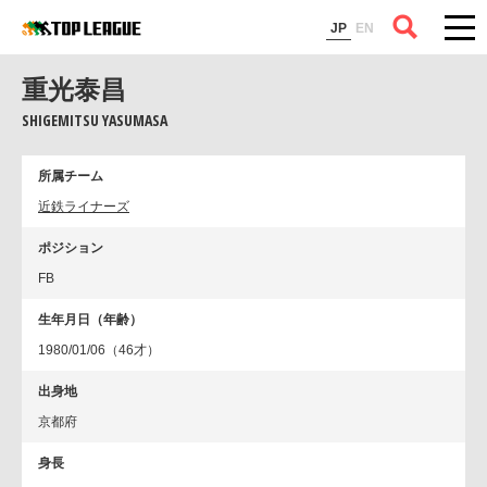
コラム
JP
EN
重光泰昌
SHIGEMITSU YASUMASA
所属チーム
近鉄ライナーズ
ポジション
FB
生年月日（年齢）
1980/01/06（46才）
出身地
京都府
身長