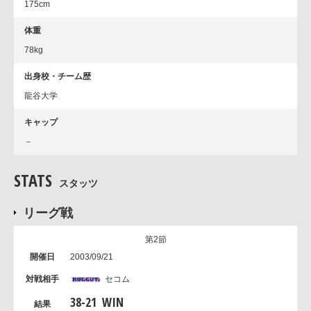
175cm
体重
78kg
出身校・チーム歴
龍谷大学
キャップ
－
STATS
スタッツ
リーグ戦
第2節
2003/09/21
セコム
38
-
21
WIN