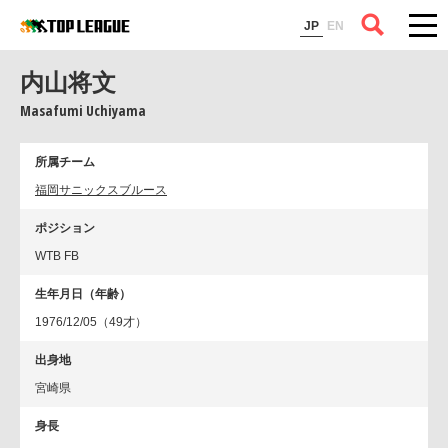
コラム
JP
EN
内山将文
Masafumi Uchiyama
所属チーム
福岡サニックスブルース
ポジション
WTB FB
生年月日（年齢）
1976/12/05（49才）
出身地
宮崎県
身長