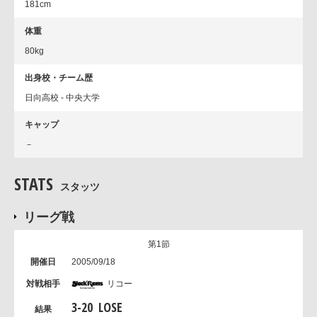
181cm
体重
80kg
出身校・チーム歴
日向高校 - 中央大学
キャップ
－
STATS
スタッツ
リーグ戦
第1節
2005/09/18
リコー
3
-
20
LOSE