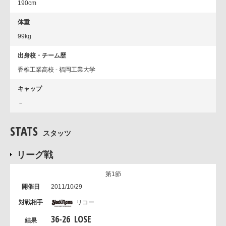
190cm
体重
99kg
出身校・チーム歴
香椎工業高校 - 福岡工業大学
キャップ
－
STATS
スタッツ
リーグ戦
第1節
2011/10/29
リコー
36
-
26
LOSE