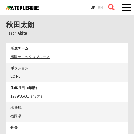
コラム
JP
EN
秋田太朗
Taroh Akita
所属チーム
福岡サニックスブルース
ポジション
LO FL
生年月日（年齢）
1979/05/01（47才）
出身地
福岡県
身長