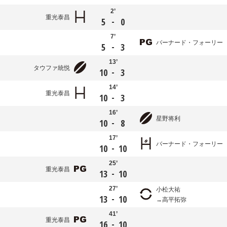
2’
重光泰昌
-
5
0
7’
バーナード・フォーリー
-
5
3
13’
タウファ統悦
-
10
3
14’
重光泰昌
-
10
3
16’
星野将利
-
10
8
17’
バーナード・フォーリー
-
10
10
25’
重光泰昌
-
13
10
27’
小松大祐
-
13
10
高平拓弥
41’
重光泰昌
-
16
10