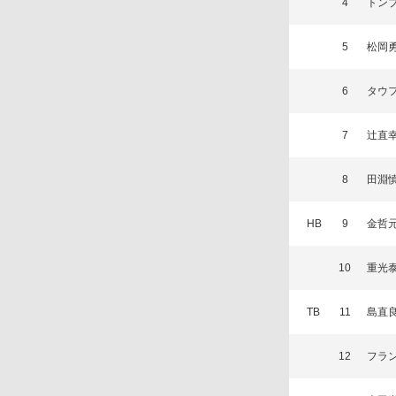
4
トン
5
松岡
6
タウ
7
辻直
8
田淵
HB
9
金哲
10
重光
TB
11
島直
12
フラ