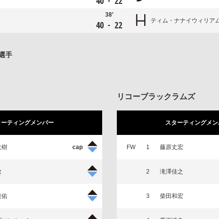
-
40
22
38’
ティム・ナナイウィリア
-
40
22
選手
リコーブラックラムズ
ターティングメンバー
スターティングメン
大樹
FW
1
藤原丈宏
敦
2
滝澤佳之
龍佑
3
柴田和宏