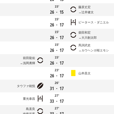
15’
藤原丈宏
-
26
15
辻井健太
15’
ピータース・ダニエル
-
26
17
15’
柴田和宏
-
26
17
大川創太郎
15’
馬渕武史
-
26
17
カウヘンガ桜エモシ
15’
前田龍佑
-
26
17
浅岡勇輝
23’
山本昌太
-
26
17
26’
タウファ統悦
-
31
17
27’
重光泰昌
-
33
17
27’
島直良
-
33
17