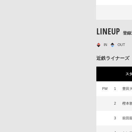
LINEUP
登録
IN
OUT
近鉄ライナーズ
ス
FW
1
豊田
2
樫本
3
前田