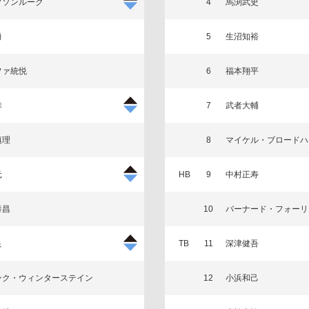
プソンルーク
4
馬渕武史
勇
5
生沼知裕
ファ統悦
6
福本翔平
幸
7
武者大輔
慎理
8
マイケル・ブロードハ
元
HB
9
中村正寿
泰昌
10
バーナード・フォーリ
良
TB
11
深津健吾
ンク・ウィンターステイン
12
小浜和己