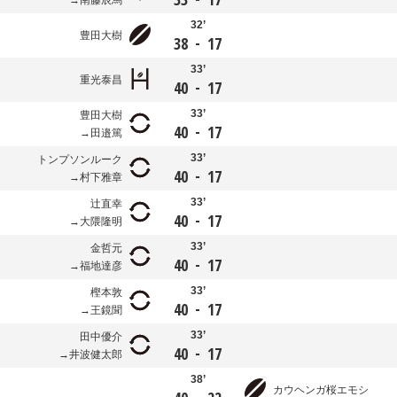
南藤辰馬
32’
豊田大樹
-
38
17
33’
重光泰昌
-
40
17
33’
豊田大樹
-
40
17
田邉篤
33’
トンプソンルーク
-
40
17
村下雅章
33’
辻直幸
-
40
17
大隈隆明
33’
金哲元
-
40
17
福地達彦
33’
樫本敦
-
40
17
王鏡聞
33’
田中優介
-
40
17
井波健太郎
38’
カウヘンガ桜エモシ