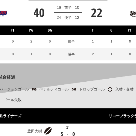
40
22
16
前半
10
24
後半
12
PT
PG
DG
T
G
PT
0
2
0
前半
1
1
0
0
1
0
後半
2
1
0
試合経過
バージョンゴール
ペナルティゴール
ドロップゴール
入替・交替
ゴール失敗
鉄ライナーズ
リコーブラック
1’
豊田大樹
-
5
0