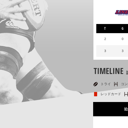
T
G
2
0
3
3
TIMELINE
トライ
コン
レッドカード
近