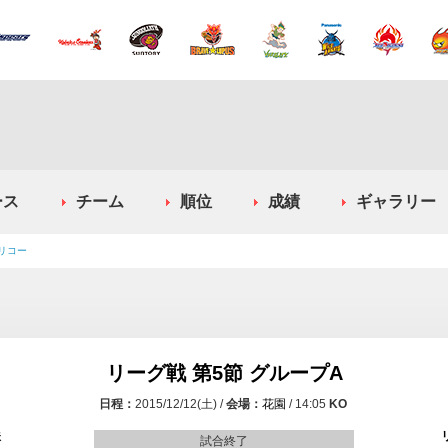
ース
チーム
順位
成績
ギャラリー
 リコー
リーグ戦 第5節 グループA
2015/12/12(土)
花園
14:05
鉄
試合終了