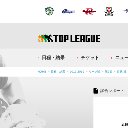
日程・結果
チケット
ニュ
HOME
日程・結果
2015-2016
リーグ戦
第5節
近鉄 対
試合レポート
近