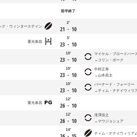
前半
終了
2’
ンク・ウィンターステイン
-
21
10
3’
重光泰昌
-
23
10
10’
マイケル・ブロードハー
-
23
10
コリン・ボーク
10’
中村正寿
-
23
10
山本昌太
10’
バーナード・フォーリー
-
23
10
ティム・ナナイウィリ
12’
重光泰昌
-
26
10
12’
滝澤佳之
-
26
10
マウジョシュア
14’
ティム・ナナイウィリア
-
26
15