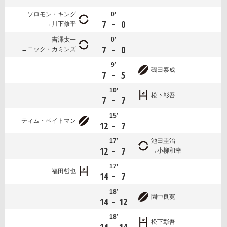
ソロモン・キング
0’
-
7
0
川下修平
吉澤太一
0’
-
7
0
ニック・カミンズ
9’
磯田泰成
-
7
5
10’
松下彰吾
-
7
7
15’
ティム・ベイトマン
-
12
7
17’
池田圭治
-
12
7
小柳和幸
17’
福田哲也
-
14
7
18’
園中良寛
-
14
12
18’
松下彰吾
-