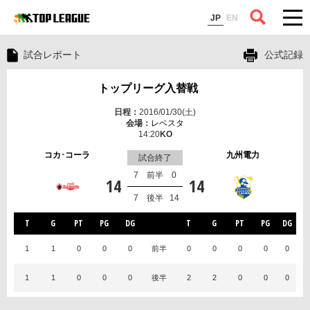
コラム
JP
EN
試合レポート
公式記録
トップリーグ入替戦
2016/01/30(土)
レベスタ
14:20
コカ･コーラ
九州電力
試合終了
7
前半
0
14
14
7
後半
14
T
G
PT
PG
DG
T
G
PT
PG
DG
1
1
0
0
0
前半
0
0
0
0
0
1
1
0
0
0
後半
2
2
0
0
0