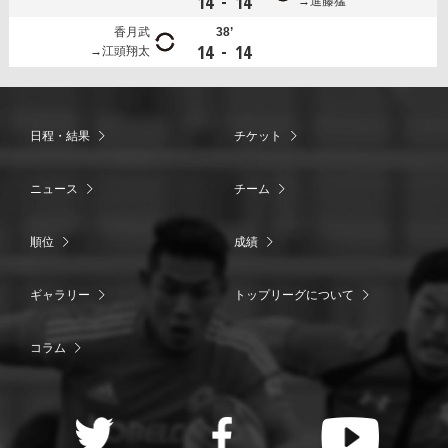
-
14
14
進藤猛
香月武
38’
-
14
14
江頭翔太
日程・結果
チケット
ニュース
チーム
順位
成績
ギャラリー
トップリーグについて
コラム