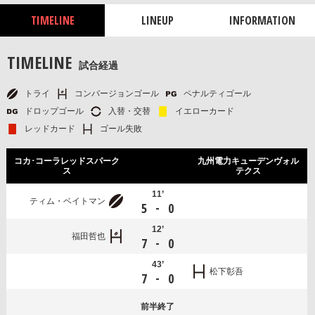
TIMELINE
LINEUP
INFORMATION
TIMELINE
試合経過
トライ
コンバージョンゴール
ペナルティゴール
ドロップゴール
入替・交替
イエローカード
レッドカード
ゴール失敗
コカ･コーラレッドスパーク
九州電力キューデンヴォル
ス
テクス
11’
ティム・ベイトマン
-
5
0
12’
福田哲也
-
7
0
43’
松下彰吾
-
7
0
前半
終了