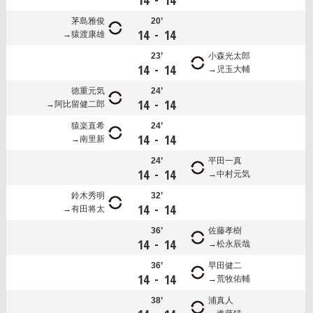
14
14
茅島雅俊
20’
-
14
14
猿渡康雄
23’
小森光太郎
-
14
14
児玉大輔
徳重元気
24’
-
14
14
阿比留健二郎
猿楽直希
24’
-
14
14
南里新
24’
平田一真
-
14
14
中村元気
鈴木秀明
32’
-
14
14
有田将太
36’
佐藤孝樹
-
14
14
松永辰哉
36’
早田健二
-
14
14
荒牧佑輔
38’
浦真人