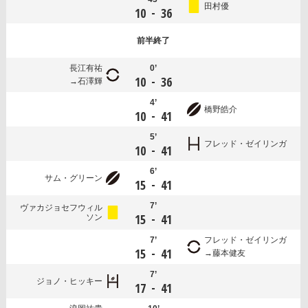
田村優
-
10
36
前半
終了
長江有祐
0’
-
10
36
石澤輝
4’
橋野皓介
-
10
41
5’
フレッド・ゼイリンガ
-
10
41
6’
サム・グリーン
-
15
41
7’
ヴァカジョセフウィル
-
15
41
ソン
7’
フレッド・ゼイリンガ
-
15
41
藤本健友
7’
ジョノ・ヒッキー
-
17
41