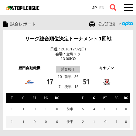
コラム
JP
EN
試合レポート
公式記録
リーグ総合順位決定トーナメント 1回戦
2018/12/02(日)
金鳥スタ
13:00
豊田自動織機
キヤノン
試合終了
10
前半
36
17
51
7
後半
15
T
G
PT
PG
DG
T
G
PT
PG
DG
1
1
0
1
0
前半
5
4
0
1
0
1
1
0
0
0
後半
2
1
0
1
0