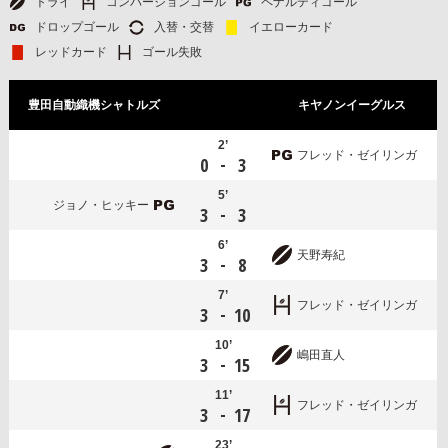
トライ
コンバージョンゴール
ペナルティゴール
ドロップゴール
入替・交替
イエローカード
レッドカード
ゴール失敗
豊田自動織機シャトルズ
キヤノンイーグルス
2’
フレッド・ゼイリンガ
-
0
3
5’
ジョノ・ヒッキー
-
3
3
6’
天野寿紀
-
3
8
7’
フレッド・ゼイリンガ
-
3
10
10’
嶋田直人
-
3
15
11’
フレッド・ゼイリンガ
-
3
17
23’