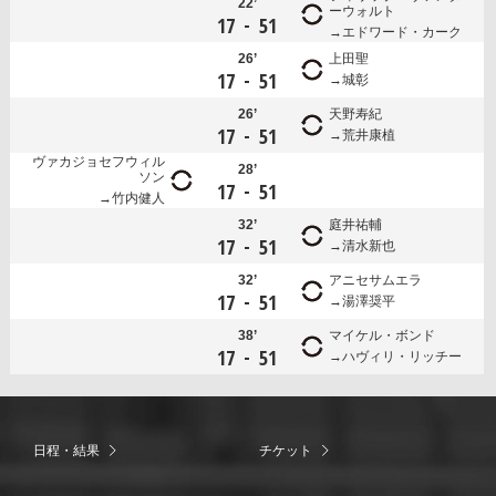
22’
ーウォルト
-
17
51
エドワード・カーク
26’
上田聖
-
17
51
城彰
26’
天野寿紀
-
17
51
荒井康植
ヴァカジョセフウィル
28’
ソン
-
17
51
竹内健人
32’
庭井祐輔
-
17
51
清水新也
32’
アニセサムエラ
-
17
51
湯澤奨平
38’
マイケル・ボンド
-
17
51
ハヴィリ・リッチー
日程・結果
チケット