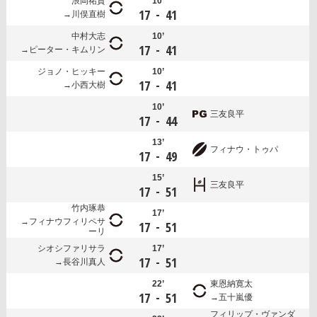
浪岡祐貴
10’
-
17
41
川俣直樹
中村大志
10’
-
17
41
ピーター・キムリン
ジョノ・ヒッキー
10’
-
17
41
小西大樹
10’
三友良平
-
17
44
13’
フィナウ・トゥパ
-
17
49
15’
三友良平
-
17
51
竹内琢恭
17’
フィナウフィリペサ
-
17
51
ーリ
シオシファリサラ
17’
-
17
51
長谷川真人
22’
東恩納寛太
-
17
51
五十嵐優
フィリップ・ヴァンダ