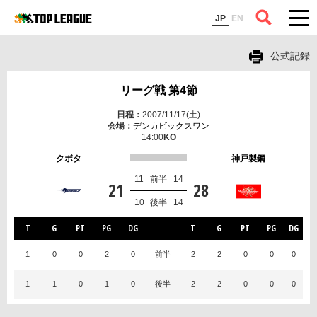
コラム
JP
EN
公式記録
リーグ戦 第4節
2007/11/17(土)
デンカビックスワン
14:00
クボタ
神戸製鋼
11
前半
14
21
28
10
後半
14
T
G
PT
PG
DG
T
G
PT
PG
DG
1
0
0
2
0
前半
2
2
0
0
0
1
1
0
1
0
後半
2
2
0
0
0