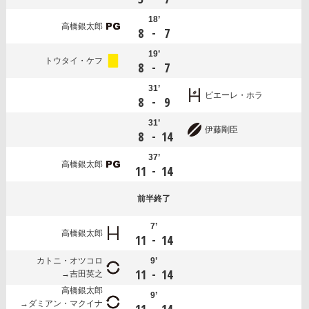
18’
高橋銀太郎
-
8
7
19’
トウタイ・ケフ
-
8
7
31’
ピエーレ・ホラ
-
8
9
31’
伊藤剛臣
-
8
14
37’
高橋銀太郎
-
11
14
前半
終了
7’
高橋銀太郎
-
11
14
カトニ・オツコロ
9’
-
11
14
吉田英之
高橋銀太郎
9’
ダミアン・マクイナ
-