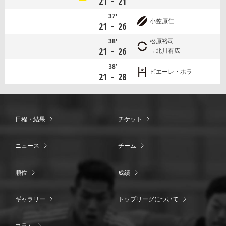
-
21
21
37’
小笠原仁
-
21
26
38’
松原裕司
-
21
26
北川有広
38’
ピエーレ・ホラ
-
21
28
日程・結果
チケット
ニュース
チーム
順位
成績
ギャラリー
トップリーグについて