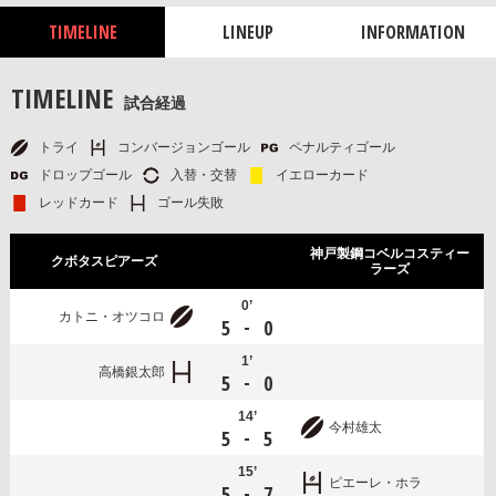
TIMELINE
LINEUP
INFORMATION
TIMELINE
試合経過
トライ
コンバージョンゴール
ペナルティゴール
ドロップゴール
入替・交替
イエローカード
レッドカード
ゴール失敗
神戸製鋼コベルコスティー
クボタスピアーズ
ラーズ
0’
カトニ・オツコロ
-
5
0
1’
高橋銀太郎
-
5
0
14’
今村雄太
-
5
5
15’
ピエーレ・ホラ
-
5
7