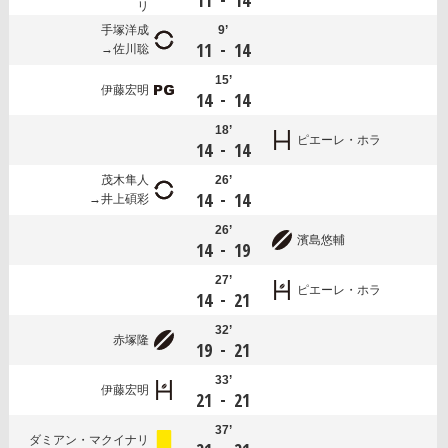
11
14
リ
手塚洋成
9’
-
11
14
佐川聡
15’
伊藤宏明
-
14
14
18’
ピエーレ・ホラ
-
14
14
茂木隼人
26’
-
14
14
井上碩彩
26’
濱島悠輔
-
14
19
27’
ピエーレ・ホラ
-
14
21
32’
赤塚隆
-
19
21
33’
伊藤宏明
-
21
21
37’
ダミアン・マクイナリ